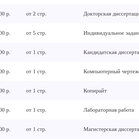
00 р.
от
2
стр.
Докторская диссертац
00 р.
от
5
стр.
Индивидуальное задан
00 р.
от
1
стр.
Кандидатская диссерт
00 р.
от
1
стр.
Компьютерный чертеж
00 р.
от
1
стр.
Копирайт
00 р.
от
1
стр.
Лабораторная работа
00 р.
от
1
стр.
Магистерская диссерт