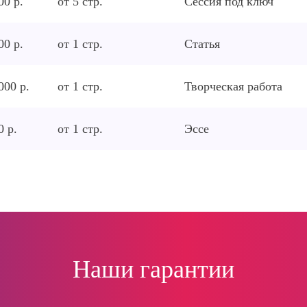
00 р.
от
5
стр.
Сессия под ключ
00 р.
от
1
стр.
Статья
000 р.
от
1
стр.
Творческая работа
0 р.
от
1
стр.
Эссе
Наши гарантии