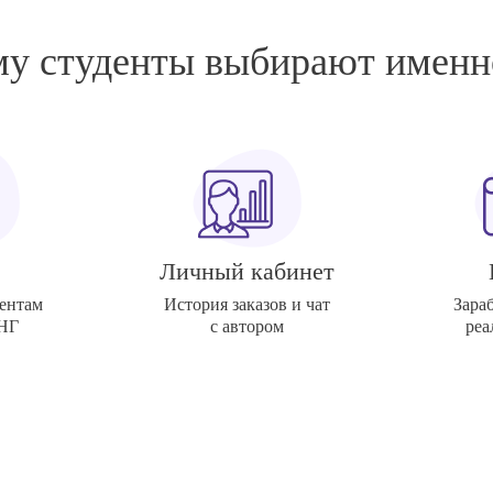
у студенты выбирают именн
Личный кабинет
ентам
История заказов и чат
Зара
СНГ
с автором
реа