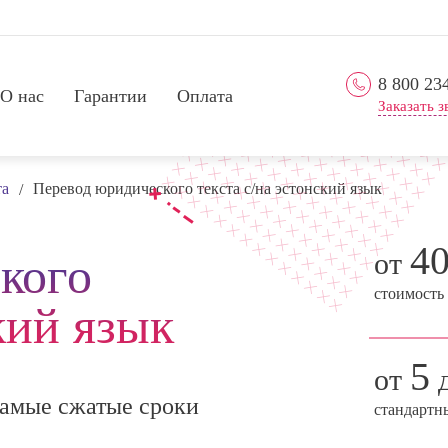
8 800 23
О нас
Гарантии
Оплата
Заказать з
та
Перевод юридического текста с/на эстонский язык
/
4
от
кого
стоимость
кий язык
5
от
д
амые сжатые сроки
стандартн