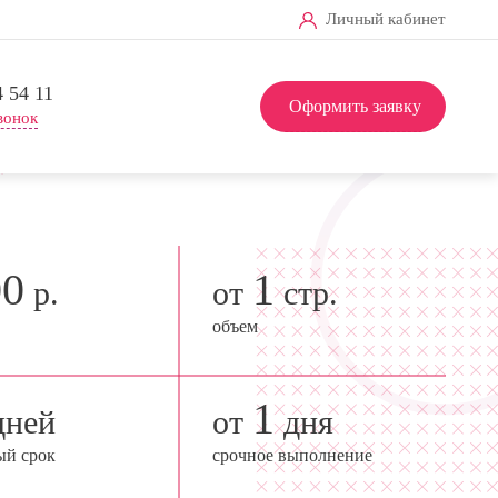
Личный кабинет
4 54 11
Оформить заявку
вонок
00
1
р.
от
стр.
объем
1
ней
от
дня
ый срок
срочное выполнение