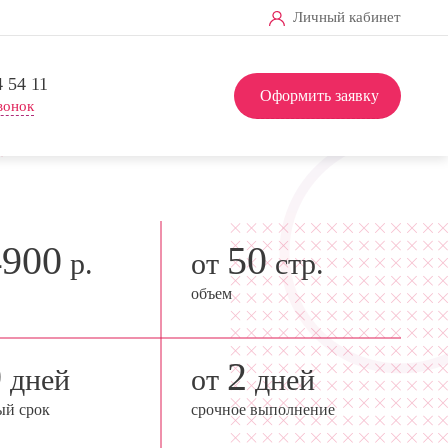
Личный кабинет
4 54 11
Оформить заявку
вонок
4900
50
р.
от
стр.
объем
0
2
дней
от
дней
ый срок
срочное выполнение