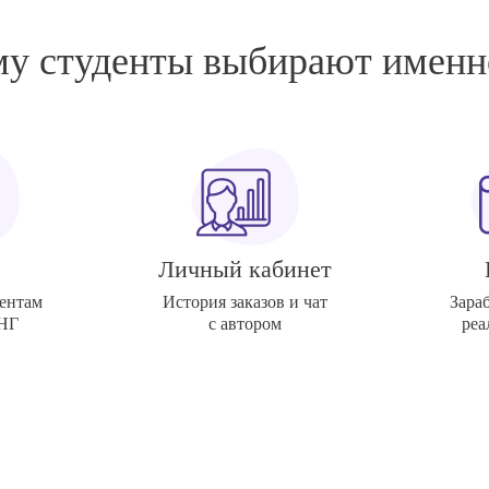
у студенты выбирают именн
Личный кабинет
ентам
История заказов и чат
Зара
СНГ
с автором
реа