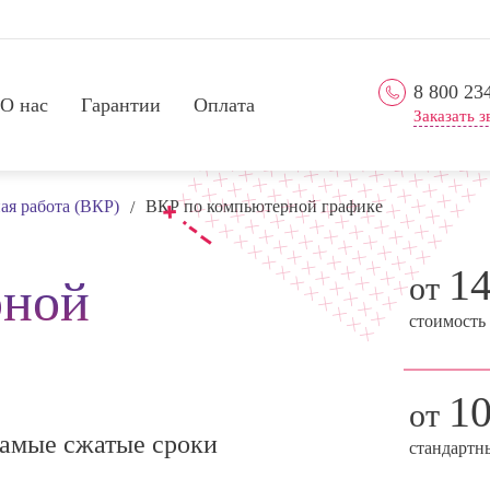
8 800 23
О нас
Гарантии
Оплата
Заказать з
я работа (ВКР)
ВКР по компьютерной графике
/
1
от
рной
стоимость
1
от
амые сжатые сроки
стандартн