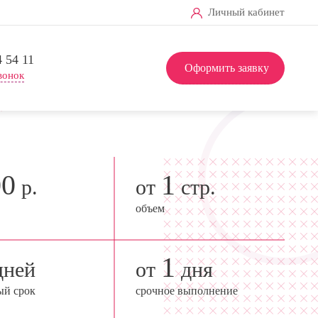
Личный кабинет
4 54 11
Оформить заявку
вонок
00
1
р.
от
стр.
объем
1
ней
от
дня
ый срок
срочное выполнение