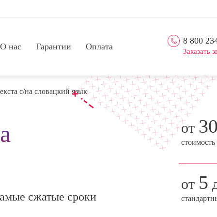
8 800 23
О нас
Гарантии
Оплата
Заказать з
екста с/на словацкий язык
3
от
а
стоимость
5
от
д
амые сжатые сроки
стандартн