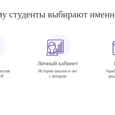
у студенты выбирают именн
Личный кабинет
ентам
История заказов и чат
Зара
СНГ
с автором
реа