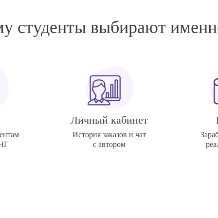
у студенты выбирают именн
Личный кабинет
ентам
История заказов и чат
Зара
СНГ
с автором
реа