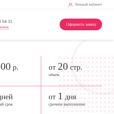
Личный кабинет
4 54 11
Оформить заявку
вонок
500
20
р.
от
стр.
объем
1
ней
от
дня
ый срок
срочное выполнение