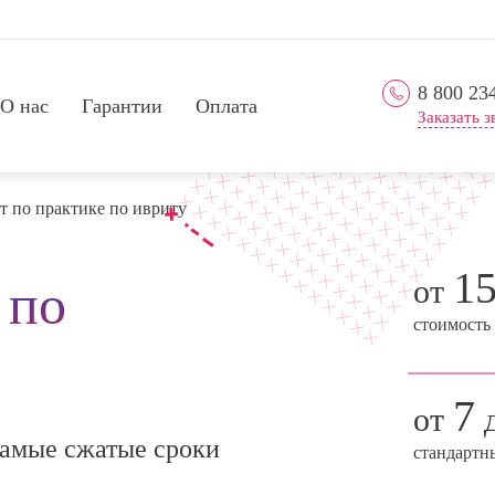
8 800 23
О нас
Гарантии
Оплата
Заказать з
т по практике по ивриту
1
от
 по
стоимость
7
от
д
амые сжатые сроки
стандартн