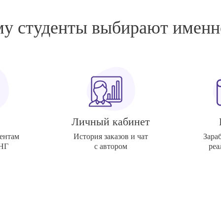
у студенты выбирают именн
Личный кабинет
ентам
История заказов и чат
Зара
СНГ
с автором
реа