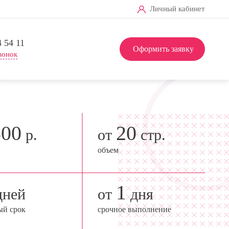
Личный кабинет
4 54 11
Оформить заявку
вонок
500
20
р.
от
стр.
объем
1
ней
от
дня
ый срок
срочное выполнение