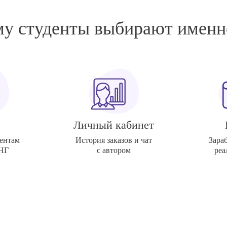
у студенты выбирают именн
Личный кабинет
ентам
История заказов и чат
Зара
СНГ
с автором
реа