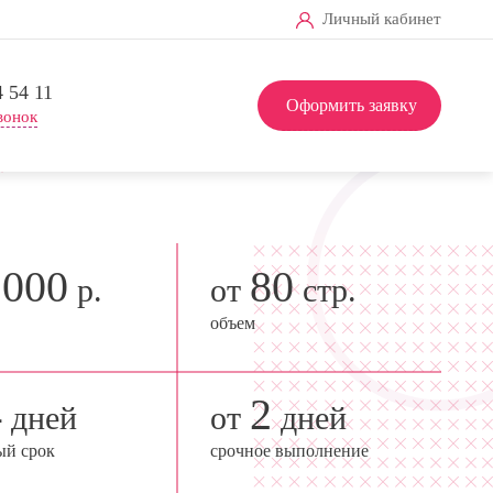
Личный кабинет
4 54 11
Оформить заявку
вонок
2000
80
р.
от
стр.
объем
4
2
дней
от
дней
ый срок
срочное выполнение