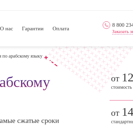
8 800 23
О нас
Гарантии
Оплата
Заказать з
 по арабскому языку
1
от
рабскому
стоимость
1
от
амые сжатые сроки
стандартн