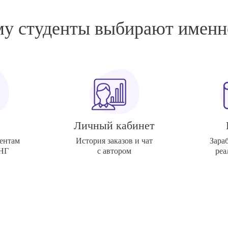
у студенты выбирают именн
Личный кабинет
ентам
История заказов и чат
Зара
СНГ
с автором
реа