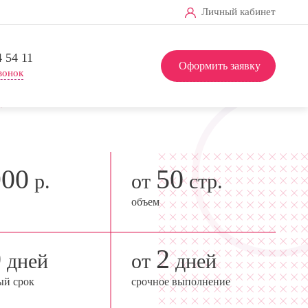
Личный кабинет
4 54 11
Оформить заявку
вонок
900
50
р.
от
стр.
объем
0
2
дней
от
дней
ый срок
срочное выполнение